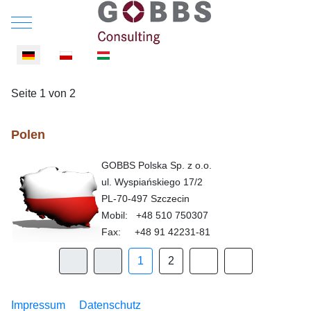
Mobile Menu Toggle
Sprache auswählen
Seite 1 von 2
Polen
GOBBS Polska Sp. z o.o.
ul. Wyspiańskiego 17/2
PL-70-497 Szczecin
Mobil: +48 510 750307
Fax: +48 91 42231-81
1
2
Impressum
Datenschutz