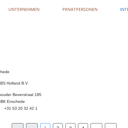
UNTERNEHMEN
PRIVATPERSONEN
INT
chede
S Holland B.V.
ouder Beverstraat 185
3BK Enschede
 +31 53 20 32 42 1