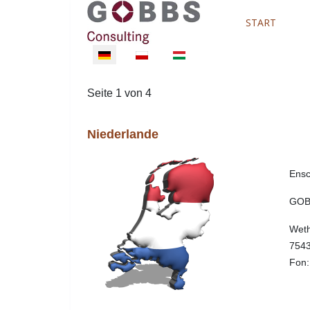
START
Sprache auswählen
Seite 1 von 4
Niederlande
Ens
GOBB
Weth
754
Fon: