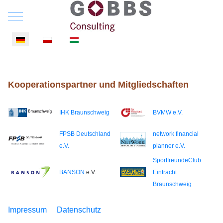
Mobile Menu Toggle
Sprache auswählen
Kooperationspartner und Mitgliedschaften
IHK Braunschweig
BVMW e.V.
FPSB Deutschland
network financial
e.V.
planner e.V.
SportfreundeClub
BANSON
e.V.
Eintracht
Braunschweig
Impressum
Datenschutz